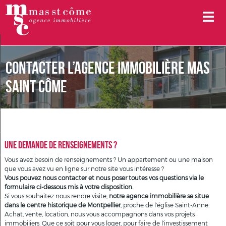
Mon compte
Contacter l’agence immobilière Mas
Ma sélection
0
Saint Côme
Nos offres
Une demande de renseignements ?
Vendre un bien
Vous avez besoin de renseignements ? Un appartement ou une maison
Gérer un bien
que vous avez vu en ligne sur notre site vous intéresse ?
Vous pouvez nous contacter et nous poser toutes vos questions via le
formulaire ci-dessous mis à votre disposition.
Louer un bien
Si vous souhaitez nous rendre visite,
notre agence immobilière se situe
dans le centre historique de Montpellier
, proche de l’église Saint-Anne.
Estimer votre bien
Achat, vente, location, nous vous accompagnons dans vos projets
immobiliers. Que ce soit pour vous loger, pour faire de l’investissement