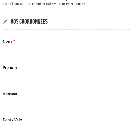
Visite virtuelle 3D
locatif, ou accroitre votre patrimoine immobilier.
Alerte email
VOS COORDONNÉES
Contact
Nom
*
Blog
Prénom
Adresse
Dept / Ville